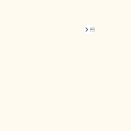

Next slide