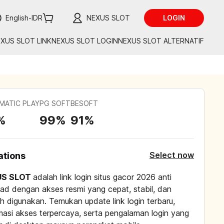
English-IDR
NEXUS SLOT
LOGIN
XUS SLOT LINK
NEXUS SLOT LOGIN
NEXUS SLOT ALTERNATIF
MATIC PLAY
PG SOFT
BESOFT
%
99%
91%
Select now
ations
US SLOT
adalah link login situs gacor 2026 anti
ad dengan akses resmi yang cepat, stabil, dan
 digunakan. Temukan update link login terbaru,
masi akses terpercaya, serta pengalaman login yang